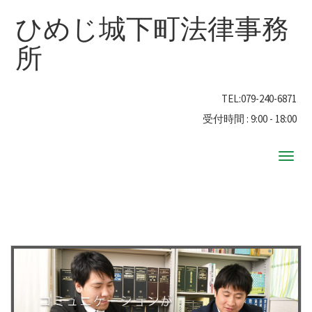
ひめじ城下町法律事務
所
TEL:
079-240-6871
受付時間 : 9:00 - 18:00
ナ
ビ
ゲ
ー
シ
ョ
ン