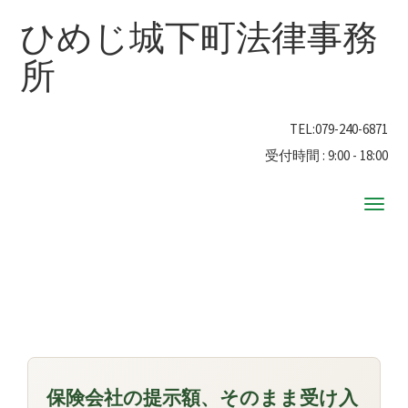
ひめじ城下町法律事務
所
TEL:
079-240-6871
受付時間 : 9:00 - 18:00
ナ
ビ
ゲ
ー
シ
ョ
ン
保険会社の提示額、そのまま受け入