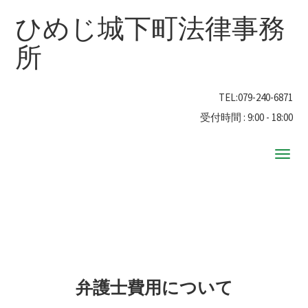
ひめじ城下町法律事務
所
TEL:
079-240-6871
受付時間 : 9:00 - 18:00
ナ
ビ
ゲ
ー
シ
ョ
ン
弁護士費用について