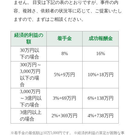
ません。 目安は下記の表のとおりですが、事件の内
容、複雑さ、依頼者の状況等に応じて、ご提案いたし
ますので、まずはご相談ください。
経済的利益の
着手金
成功報酬金
額
30万円以
8%
16%
下の場合
300万円～
3,000万円
5%+9万円
10%+18万円
以下の場
合
3,000万円
～3億円以
3%+69万円
6%+138万円
下の場合
3億円以上
2%+369万円
4%+738万円
の場合
※着手金の最低額は10万5,000円です。 ※経済的利益の算定が困難な事