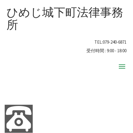
ひめじ城下町法律事務
所
TEL:
079-240-6871
受付時間 : 9:00 - 18:00
ナ
ビ
ゲ
ー
シ
ョ
ン