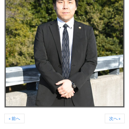
« 前へ
次へ »