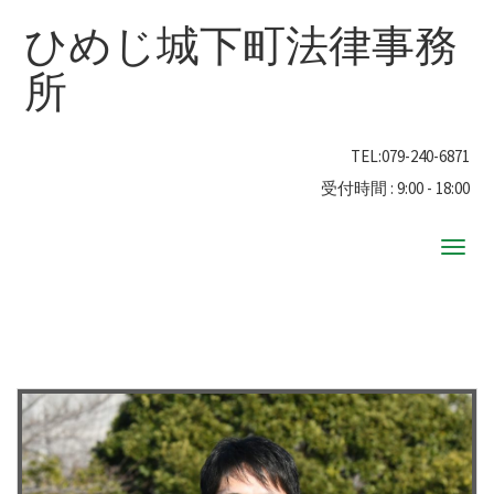
ひめじ城下町法律事務
所
TEL:
079-240-6871
受付時間 : 9:00 - 18:00
ナ
ビ
ゲ
ー
シ
ョ
ン